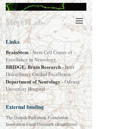
M
eyerLab
Links
BrainStem
-
Stem Cell Center of
Excellence in Neurology
BRIDGE: Brain Research
- Inter
Disciplinary Guided Excellence
Department of Neurology
- Odense
University Hospital
External funding
The Danish Parkinson Foundation
Innovation Fund Denmark (BrainStem)